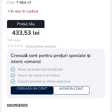
COD:
T-REX-LT
în stoc în curând
Prețul tău
433,53 lei
TVA inclus
Scrie prima recenzie
Creează cont pentru prețuri speciale și
istoric comenzi
Acces la prețuri personalizate
Istoric de comenzi și facturi
Suport prioritar și oferte exclusive
CREEAZĂ UN CONT
INTRĂ ÎN CONT
DOCUMENTAȚIE