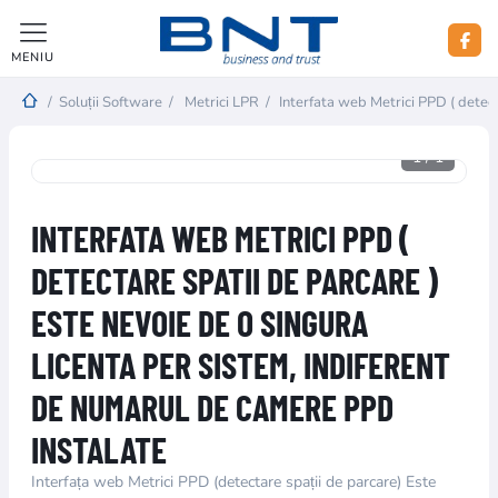
MENIU
/
Soluții Software
/
Metrici LPR
/
Interfata web Metrici PPD ( detect
1
/
1
INTERFATA WEB METRICI PPD (
DETECTARE SPATII DE PARCARE )
ESTE NEVOIE DE O SINGURA
LICENTA PER SISTEM, INDIFERENT
DE NUMARUL DE CAMERE PPD
INSTALATE
Interfața web Metrici PPD (detectare spații de parcare) Este