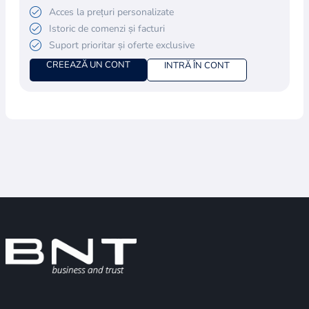
Acces la prețuri personalizate
Istoric de comenzi și facturi
Suport prioritar și oferte exclusive
CREEAZĂ UN CONT
INTRĂ ÎN CONT