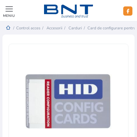
MENIU
/
Control acces
/
Accesorii
/
Carduri
/
Card de configurare pentru 