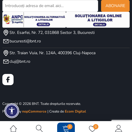
ABONARE
Str. Esarfei, Nr. 72, 031868 Sector 3, Bucuresti
bucuresti@bnt.ro
Str. Traian Vuia, Nr. 124A, 400396 Cluj-Napoca
cluj@bnt.ro
Copyright © 2026 BNT. Toate drepturile rezervate.
Powered by
nopCommerce
| Create de
Ecom Digital
0
0