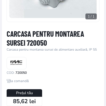
1
/
1
CARCASA PENTRU MONTAREA
SURSEI 720050
Carcasa pentru montarea sursei de alimentare auxiliară, IP 55
COD:
720050
la comandă
Prețul tău
85,62 lei