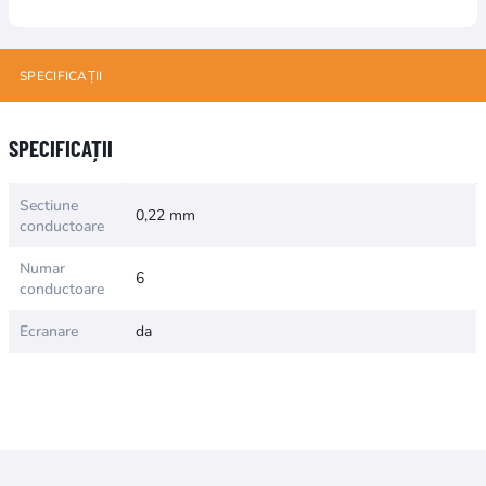
SPECIFICAȚII
Numele atributului
Valoarea atributului
SPECIFICAȚII
Sectiune
0,22 mm
conductoare
Numar
6
conductoare
Ecranare
da