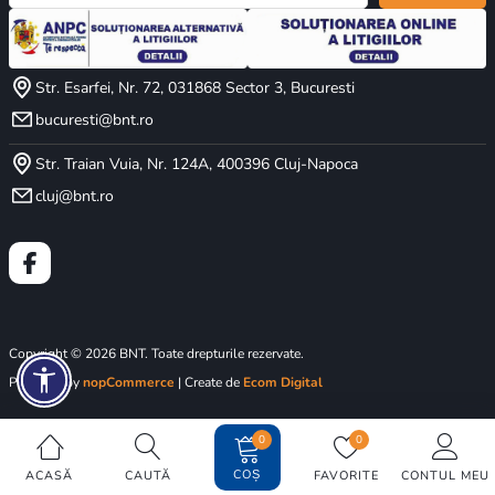
Str. Esarfei, Nr. 72, 031868 Sector 3, Bucuresti
bucuresti@bnt.ro
Str. Traian Vuia, Nr. 124A, 400396 Cluj-Napoca
cluj@bnt.ro
Copyright © 2026 BNT. Toate drepturile rezervate.
Powered by
nopCommerce
| Create de
Ecom Digital
0
0
COȘ
ACASĂ
CAUTĂ
FAVORITE
CONTUL MEU