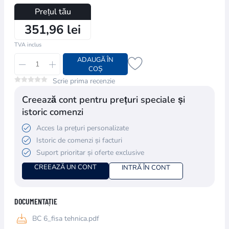
Prețul tău
351,96 lei
TVA inclus
ADAUGĂ ÎN
COȘ
Scrie prima recenzie
Creează cont pentru prețuri speciale și
istoric comenzi
Acces la prețuri personalizate
Istoric de comenzi și facturi
Suport prioritar și oferte exclusive
CREEAZĂ UN CONT
INTRĂ ÎN CONT
DOCUMENTAȚIE
BC 6_fisa tehnica.pdf