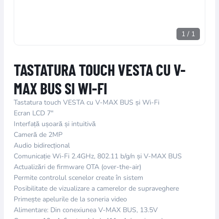
1
/
1
TASTATURA TOUCH VESTA CU V-
MAX BUS SI WI-FI
Tastatura touch VESTA cu V-MAX BUS și Wi-Fi
Ecran LCD 7"
Interfață ușoară și intuitivă
Cameră de 2MP
Audio bidirecțional
Comunicație Wi-Fi 2.4GHz, 802.11 b/g/n și V-MAX BUS
Actualizări de firmware OTA (over-the-air)
Permite controlul scenelor create în sistem
Posibilitate de vizualizare a camerelor de supraveghere
Primește apelurile de la soneria video
Alimentare: Din conexiunea V-MAX BUS, 13.5V