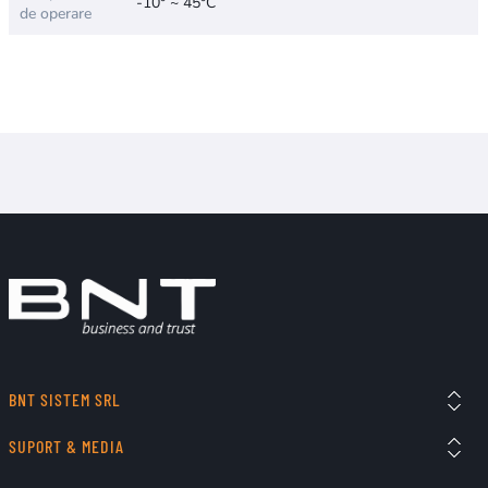
-10° ~ 45°C
de operare
BNT SISTEM SRL
SUPORT & MEDIA