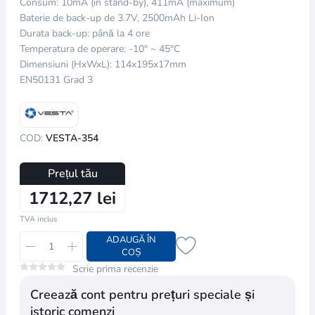
Consum: 10mA (în stand-by), 411mA (maximum)
Baterie de back-up de 3.7V, 2500mAh Li-Ion
Durata back-up: până la 4 ore
Temperatura de operare: -10° ~ 45°C
Dimensiuni (HxWxL): 114x195x17mm
EN50131 Grad 3
COD:
VESTA-354
Prețul tău
1712,27 lei
TVA inclus
ADAUGĂ ÎN
COȘ
Scrie prima recenzie
Creează cont pentru prețuri speciale și
istoric comenzi