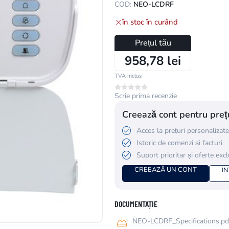
COD:
NEO-LCDRF
în stoc în curând
Prețul tău
958,78 lei
TVA inclus
Scrie prima recenzie
Creează cont pentru prețu
Acces la prețuri personalizate
Istoric de comenzi și facturi
Suport prioritar și oferte exc
CREEAZĂ UN CONT
I
DOCUMENTAȚIE
NEO-LCDRF_Specifications.pd