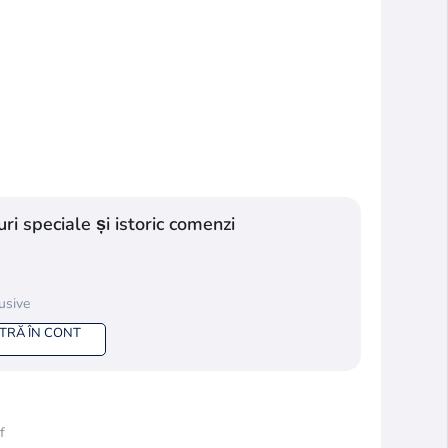
ri speciale și istoric comenzi
lusive
NTRĂ ÎN CONT
f