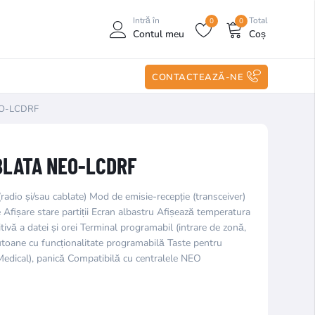
Intră în
Total
0
0
Contul meu
Coș
CONTACTEAZĂ-NE
NEO-LCDRF
BLATA NEO-LCDRF
adio și/sau cablate) Mod de emisie-recepție (transceiver)
 Afișare stare partiții Ecran albastru Afișează temperatura
ivă a datei și orei Terminal programabil (intrare de zonă,
oane cu funcționalitate programabilă Taste pentru
Medical), panică Compatibilă cu centralele NEO