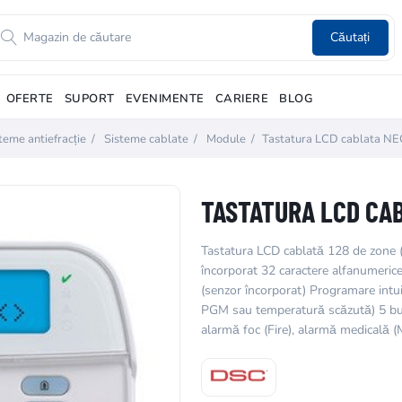
Căutați
OFERTE
SUPORT
EVENIMENTE
CARIERE
BLOG
teme antiefracție
/
Sisteme cablate
/
Module
/
Tastatura LCD cablata 
TASTATURA LCD CA
Tastatura LCD cablată 128 de zone (r
încorporat 32 caractere alfanumerice
(senzor încorporat) Programare intuit
PGM sau temperatură scăzută) 5 but
alarmă foc (Fire), alarmă medicală (