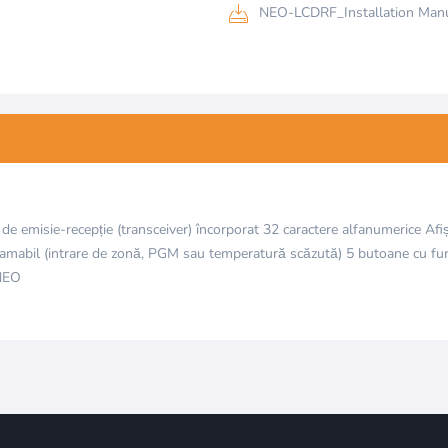
NEO-LCDRF_Installation Manu
e emisie-recepție (transceiver) încorporat 32 caractere alfanumerice Afiș
gramabil (intrare de zonă, PGM sau temperatură scăzută) 5 butoane cu fun
 NEO