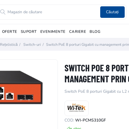
Căutați
OFERTE
SUPORT
EVENIMENTE
CARIERE
BLOG
Rețelistică
/
Switch-uri
/
Switch PoE 8 porturi Gigabit cu management prin
SWITCH POE 8 PORT
MANAGEMENT PRIN 
Switch PoE 8 porturi Gigabit cu L2
COD:
WI-PCMS310GF
în stoc