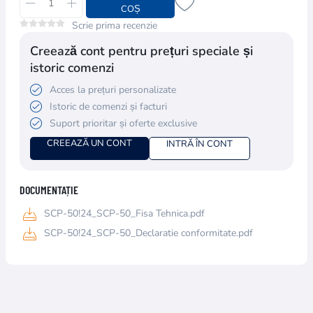
COȘ
Scrie prima recenzie
Creează cont pentru prețuri speciale și
istoric comenzi
Acces la prețuri personalizate
Istoric de comenzi și facturi
Suport prioritar și oferte exclusive
CREEAZĂ UN CONT
INTRĂ ÎN CONT
DOCUMENTAȚIE
SCP-50!24_SCP-50_Fisa Tehnica.pdf
SCP-50!24_SCP-50_Declaratie conformitate.pdf