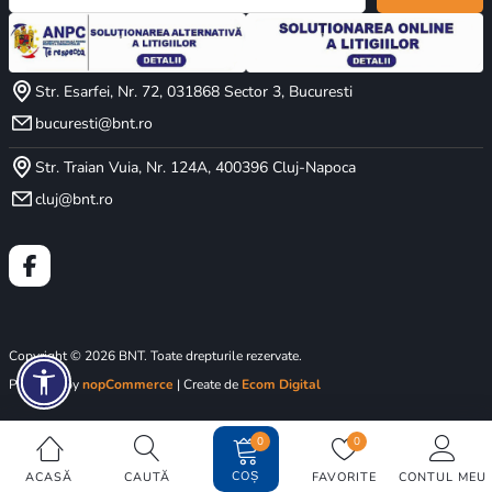
Str. Esarfei, Nr. 72, 031868 Sector 3, Bucuresti
bucuresti@bnt.ro
Str. Traian Vuia, Nr. 124A, 400396 Cluj-Napoca
cluj@bnt.ro
Copyright © 2026 BNT. Toate drepturile rezervate.
Powered by
nopCommerce
| Create de
Ecom Digital
0
0
COȘ
ACASĂ
CAUTĂ
FAVORITE
CONTUL MEU