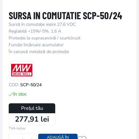
SURSA IN COMUTATIE SCP-50/24
Sursă în comutație ieșire 27,6 VDC
Reglabilă +15%/-5%, 1,6 A
Protecție la suprasarcină / scurtcircuit
Funcție încărcare acumulator
În carcasă metalică de protecție
COD:
SCP-50/24
în stoc
Prețul tău
277,91 lei
TVA inclus
ADAUGĂ ÎN