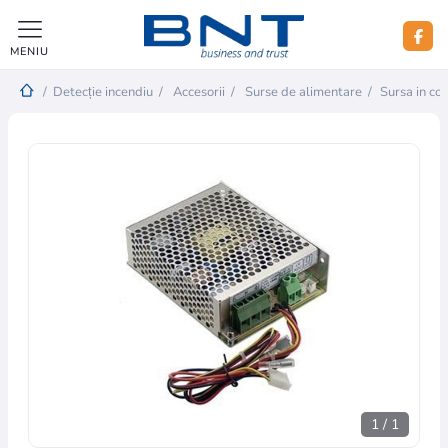
MENIU
/
Detecție incendiu
/
Accesorii
/
Surse de alimentare
/
Sursa in c
1
/
1