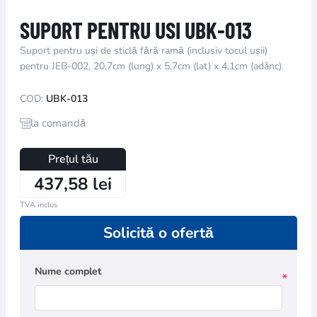
SUPORT PENTRU USI UBK-013
Suport pentru uși de sticlă fără ramă (inclusiv tocul ușii)
pentru JEB-002, 20,7cm (lung) x 5,7cm (lat) x 4,1cm (adânc).
COD:
UBK-013
la comandă
Prețul tău
437,58 lei
TVA inclus
Solicită o ofertă
Nume complet
*