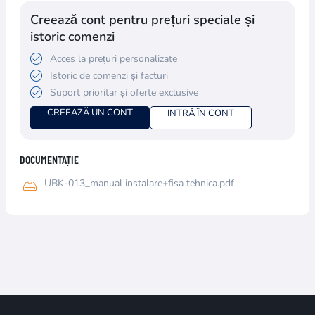
Creează cont pentru prețuri speciale și
istoric comenzi
Acces la prețuri personalizate
Istoric de comenzi și facturi
Suport prioritar și oferte exclusive
CREEAZĂ UN CONT
INTRĂ ÎN CONT
DOCUMENTAȚIE
UBK-013_manual instalare+fisa tehnica.pdf