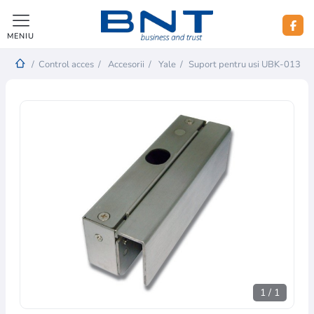
MENIU
/
Control acces
/
Accesorii
/
Yale
/
Suport pentru usi UBK-013
1
/
1