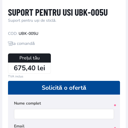
SUPORT PENTRU USI UBK-005U
Suport pentru uși de sticlă.
COD:
UBK-005U
la comandă
Prețul tău
675,40 lei
TVA inclus
Solicită o ofertă
Nume complet
*
Email