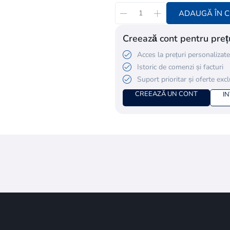
ADAUGĂ ÎN 
Creează cont pentru prețu
Acces la prețuri personalizate
Istoric de comenzi și facturi
Suport prioritar și oferte exc
CREEAZĂ UN CONT
I