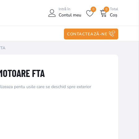
Intră în
Total
0
0
Contul meu
Coș
CONTACTEAZĂ-NE
FTA
MOTOARE FTA
izeaza pentu usile care se deschid spre exterior