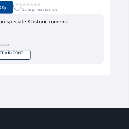
COȘ
Scrie prima recenzie
ri speciale și istoric comenzi
lusive
NTRĂ ÎN CONT