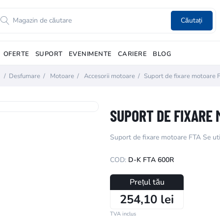
Căutați
OFERTE
SUPORT
EVENIMENTE
CARIERE
BLOG
/
Desfumare
/
Motoare
/
Accesorii motoare
/
Suport de fixare motoare 
SUPORT DE FIXARE 
Suport de fixare motoare FTA Se util
COD:
D-K FTA 600R
Prețul tău
254,10 lei
TVA inclus