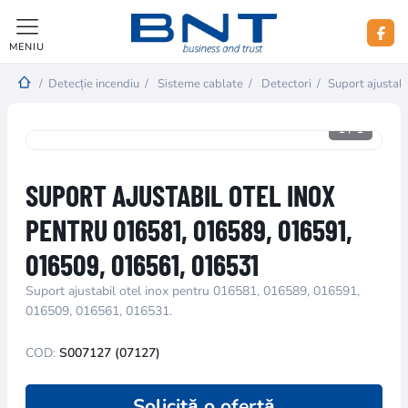
MENIU
/
Detecție incendiu
/
Sisteme cablate
/
Detectori
/
Suport ajusta
1
/
1
SUPORT AJUSTABIL OTEL INOX
PENTRU 016581, 016589, 016591,
016509, 016561, 016531
Suport ajustabil otel inox pentru 016581, 016589, 016591,
016509, 016561, 016531.
COD:
S007127 (07127)
Solicită o ofertă