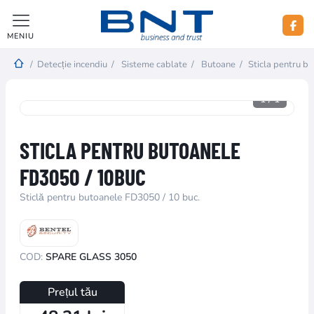
MENIU
/
Detecție incendiu
/
Sisteme cablate
/
Butoane
/
Sticla pentru b
1
/
1
STICLA PENTRU BUTOANELE
FD3050 / 10BUC
Sticlă pentru butoanele FD3050 / 10 buc.
COD:
SPARE GLASS 3050
Prețul tău