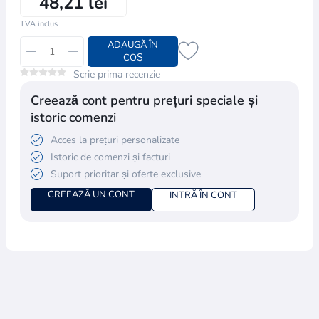
48,21 lei
TVA inclus
ADAUGĂ ÎN
COȘ
Scrie prima recenzie
Creează cont pentru prețuri speciale și
istoric comenzi
Acces la prețuri personalizate
Istoric de comenzi și facturi
Suport prioritar și oferte exclusive
CREEAZĂ UN CONT
INTRĂ ÎN CONT