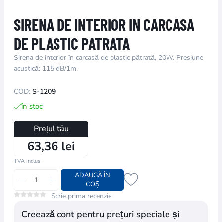
SIRENA DE INTERIOR IN CARCASA
DE PLASTIC PATRATA
Sirena de interior în carcasă de plastic pătrată, 20W. Presiune
acustică: 115 dB/1m.
COD:
S-1209
în stoc
Prețul tău
63,36 lei
TVA inclus
ADAUGĂ ÎN
COȘ
Scrie prima recenzie
Creează cont pentru prețuri speciale și