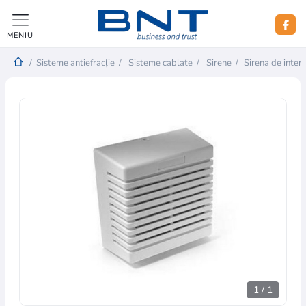
MENIU
/
Sisteme antiefracție
/
Sisteme cablate
/
Sirene
/
Sirena de interi
1
/
1