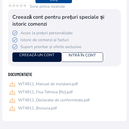
Scrie prima recenzie
Creează cont pentru prețuri speciale și
istoric comenzi
Acces la prețuri personalizate
Istoric de comenzi și facturi
Suport prioritar și oferte exclusive
CREEAZĂ UN CONT
INTRĂ ÎN CONT
DOCUMENTAȚIE
WT4911_Manual de instalare.pdf
WT4911_Fisa Tehnica [Ro].pdf
WT4911_Declaratie de conformitate.pdf
WT4911_Brosura.pdf