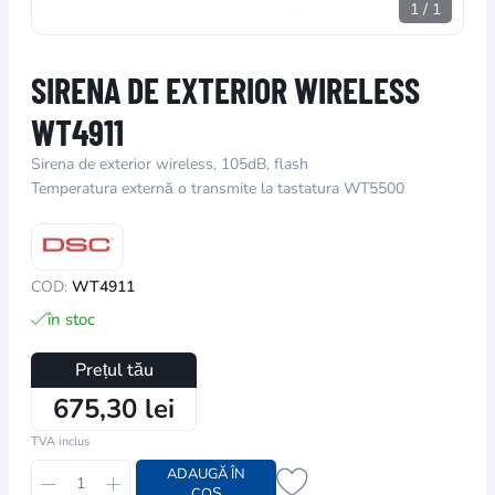
1
/
1
SIRENA DE EXTERIOR WIRELESS
WT4911
Sirena de exterior wireless, 105dB, flash
Temperatura externă o transmite la tastatura WT5500
COD:
WT4911
în stoc
Prețul tău
675,30 lei
TVA inclus
ADAUGĂ ÎN
COȘ