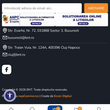
ABONARE
Str. Esarfei, Nr. 72, 031868 Sector 3, Bucuresti
bucuresti@bnt.ro
Str. Traian Vuia, Nr. 124A, 400396 Cluj-Napoca
cluj@bnt.ro
Copyright © 2026 BNT. Toate drepturile rezervate.
Powered by
nopCommerce
| Create de
Ecom Digital
0
0