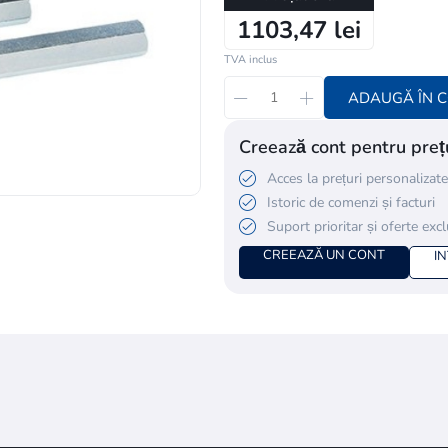
1103,47 lei
TVA inclus
ADAUGĂ ÎN 
Creează cont pentru prețu
Acces la prețuri personalizate
Istoric de comenzi și facturi
Suport prioritar și oferte exc
CREEAZĂ UN CONT
I