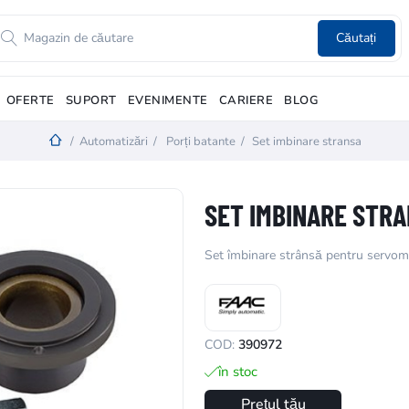
Căutați
OFERTE
SUPORT
EVENIMENTE
CARIERE
BLOG
/
Automatizări
/
Porți batante
/
Set imbinare stransa
SET IMBINARE STR
Set îmbinare strânsă pentru servo
COD:
390972
în stoc
Prețul tău