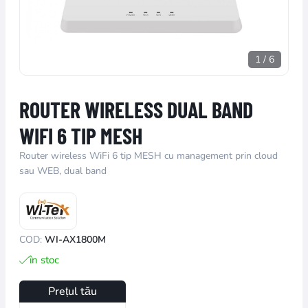
1
/
6
ROUTER WIRELESS DUAL BAND
WIFI 6 TIP MESH
Router wireless WiFi 6 tip MESH cu management prin cloud
sau WEB, dual band
COD:
WI-AX1800M
în stoc
Prețul tău