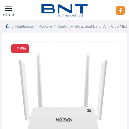
MENIU
/
Rețelistică
/
Routere
/
Router wireless dual band WiFi 6 tip MES
- 23%