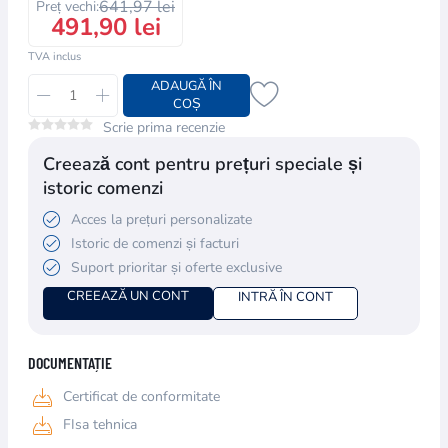
641,97 lei
Preț vechi:
491,90 lei
TVA inclus
ADAUGĂ ÎN
COȘ
Scrie prima recenzie
Creează cont pentru prețuri speciale și
istoric comenzi
Acces la prețuri personalizate
Istoric de comenzi și facturi
Suport prioritar și oferte exclusive
CREEAZĂ UN CONT
INTRĂ ÎN CONT
DOCUMENTAȚIE
Certificat de conformitate
FIsa tehnica