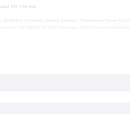
Output 12V 1.5A max
dth: 20/40MHz, Automatic Channel Selection, Transmission Power Contr
tion, 64/128/152-bit WEP Encryption, SSID Broadcast Enable/Disa
ld/Fragmentation >Threshold/DTIM Interval/AP Isolation/Short GI/Wi-F
ibutului