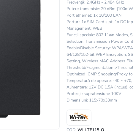
Frecvență: 2.4GHz - 2.484 GHz
Putere transmisie: 20 dBm (100mW
Port ethernet: 1x 10/100 LAN
Porturi: 1x SIM Card slot, 1x DC 
Management: WEB
Funcții speciale: 802.11a/n Modes,
Selection, Transmission Power Con
Enable/Disable Security: WPA/WP
64/128/152-bit WEP Encryption, SS
Setting, Wireless MAC Address Filt
Threshold/Fragmentation >Threshold
Optimized IGMP Snooping/Proxy for
Temperatură de operare: -40 ~ +70,
Alimentare: 12V DC 1,5A (inclus),
Protecție supratensiune 10KV
Dimensiuni: 115x70x33mm
COD:
WI-LTE115-O