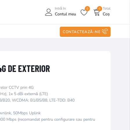
Intră în
Total
0
0
Contul meu
Coș
CONTACTEAZĂ-NE
4G DE EXTERIOR
relor CCTV prin 4G
Hz), 1x 5 dBi externă (LTE)
B8/B20, WCDMA: B1/B5/B8, LTE-TDD: B40
wnlink, 50Mbps Uplink
300 Mbps (recomandat pentru configurare sau pentru