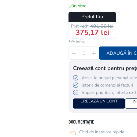
în stoc
Prețul tău
491,90 lei
Preț vechi:
375,17 lei
TVA inclus
ADAUGĂ ÎN 
Creează cont pentru prețu
Acces la prețuri personalizate
Istoric de comenzi și facturi
Suport prioritar și oferte exc
CREEAZĂ UN CONT
I
DOCUMENTAȚIE
Ghid de instalare rapida