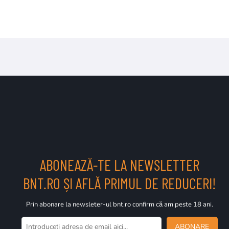
ABONEAZĂ-TE LA NEWSLETTER
BNT.RO ȘI AFLĂ PRIMUL DE REDUCERI!
Prin abonare la newsleter-ul bnt.ro confirm că am peste 18 ani.
ABONARE