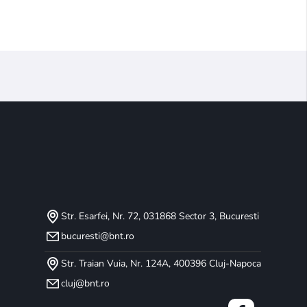
Str. Esarfei, Nr. 72, 031868 Sector 3, Bucuresti
bucuresti@bnt.ro
Str. Traian Vuia, Nr. 124A, 400396 Cluj-Napoca
cluj@bnt.ro