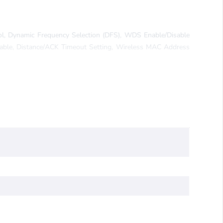
ol, Dynamic Frequency Selection (DFS), WDS Enable/Disable
ble, Distance/ACK Timeout Setting, Wireless MAC Address
i Multimedia, Optimized IGMP Snooping/Proxy for multicast