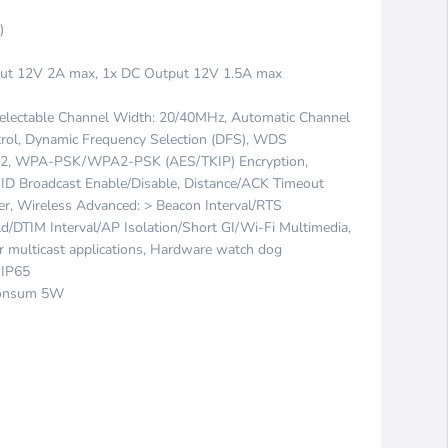
)
Input 12V 2A max, 1x DC Output 12V 1.5A max
 Selectable Channel Width: 20/40MHz, Automatic Channel
trol, Dynamic Frequency Selection (DFS), WDS
A2, WPA-PSK/WPA2-PSK (AES/TKIP) Encryption,
ID Broadcast Enable/Disable, Distance/ACK Timeout
er, Wireless Advanced: > Beacon Interval/RTS
/DTIM Interval/AP Isolation/Short GI/Wi-Fi Multimedia,
 multicast applications, Hardware watch dog
 IP65
 consum 5W