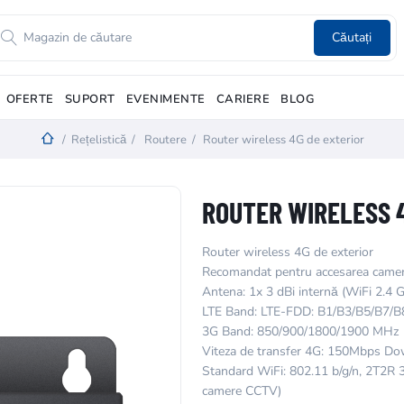
Căutați
OFERTE
SUPORT
EVENIMENTE
CARIERE
BLOG
/
Rețelistică
/
Routere
/
Router wireless 4G de exterior
ROUTER WIRELESS 
Router wireless 4G de exterior
Recomandat pentru accesarea came
Antena: 1x 3 dBi internă (WiFi 2.4 G
LTE Band: LTE-FDD: B1/B3/B5/B7/
3G Band: 850/900/1800/1900 MHz
Viteza de transfer 4G: 150Mbps Do
Standard WiFi: 802.11 b/g/n, 2T2R 
camere CCTV)