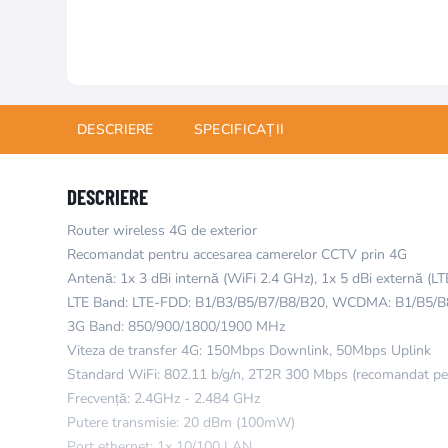
DESCRIERE
SPECIFICAȚII
DESCRIERE
Router wireless 4G de exterior
Recomandat pentru accesarea camerelor CCTV prin 4G
Antenă: 1x 3 dBi internă (WiFi 2.4 GHz), 1x 5 dBi externă (LT
LTE Band: LTE-FDD: B1/B3/B5/B7/B8/B20, WCDMA: B1/B5/B
3G Band: 850/900/1800/1900 MHz
Viteza de transfer 4G: 150Mbps Downlink, 50Mbps Uplink
Standard WiFi: 802.11 b/g/n, 2T2R 300 Mbps (recomandat pe
Frecvență: 2.4GHz - 2.484 GHz
Putere transmisie: 20 dBm (100mW)
Port ethernet: 1x 10/100 LAN