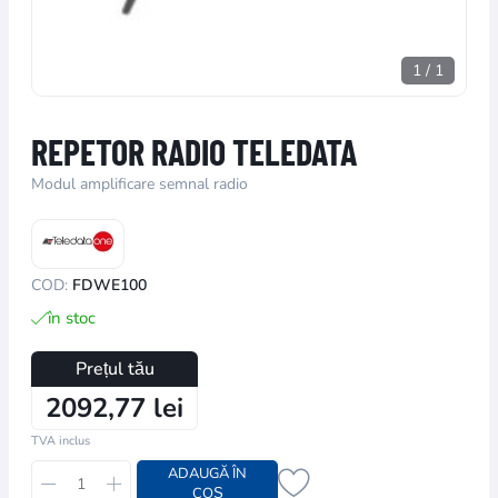
1
/
1
REPETOR RADIO TELEDATA
Modul amplificare semnal radio
COD:
FDWE100
în stoc
Prețul tău
2092,77 lei
TVA inclus
ADAUGĂ ÎN
COȘ