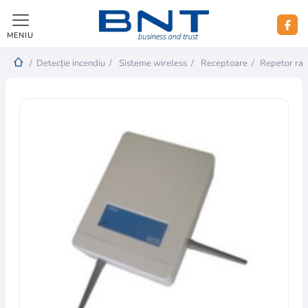
MENIU
/
Detecție incendiu
/
Sisteme wireless
/
Receptoare
/
Repetor rad