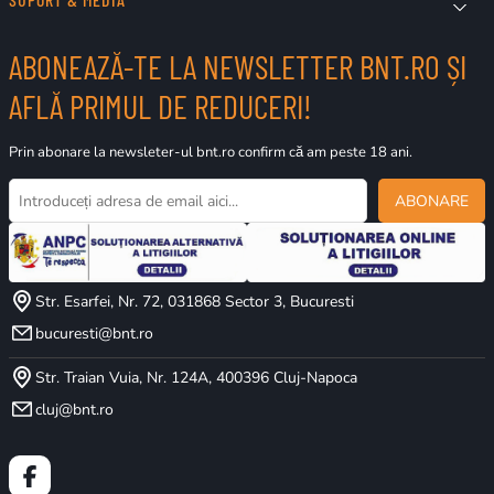
ABONEAZĂ-TE LA NEWSLETTER BNT.RO ȘI
AFLĂ PRIMUL DE REDUCERI!
Prin abonare la newsleter-ul bnt.ro confirm că am peste 18 ani.
ABONARE
Str. Esarfei, Nr. 72, 031868 Sector 3, Bucuresti
bucuresti@bnt.ro
Str. Traian Vuia, Nr. 124A, 400396 Cluj-Napoca
cluj@bnt.ro