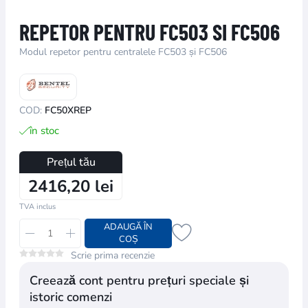
REPETOR PENTRU FC503 SI FC506
Modul repetor pentru centralele FC503 și FC506
COD:
FC50XREP
în stoc
Prețul tău
2416,20 lei
TVA inclus
ADAUGĂ ÎN
COȘ
Scrie prima recenzie
Creează cont pentru prețuri speciale și
istoric comenzi