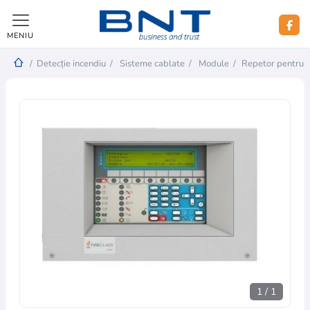
MENIU
/
Detecție incendiu
/
Sisteme cablate
/
Module
/
Repetor pentru 
1
/
1