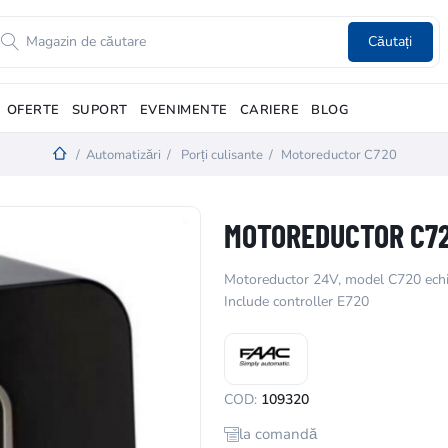
Căutați
OFERTE
SUPORT
EVENIMENTE
CARIERE
BLOG
/
Automatizări
/
Porți culisante
/
Motoreductor C720
MOTOREDUCTOR C7
Motoreductor 24V, model C720 echip
Include controller E720
COD:
109320
la comandă