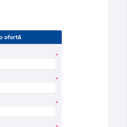
 o ofertă
*
*
*