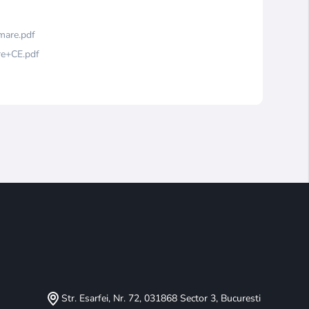
mare.pdf
re+CE.pdf
Str. Esarfei, Nr. 72, 031868 Sector 3, Bucuresti