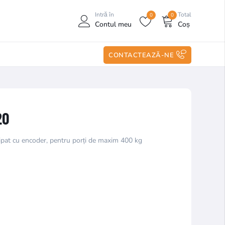
Intră în
Total
0
0
Contul meu
Coș
CONTACTEAZĂ-NE
20
at cu encoder, pentru porți de maxim 400 kg