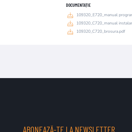
DOCUMENTAȚIE
109320_E720_manual progra
109320_C720_manual instala
109320_C720_brosura.pdf
ABONEAZĂ-TE LA NEWSLETTER