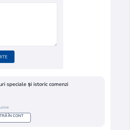
*
MITE
ri speciale și istoric comenzi
lusive
NTRĂ ÎN CONT