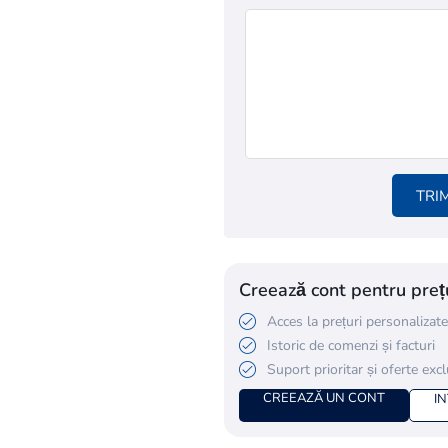
TRI
Creează cont pentru prețu
Acces la prețuri personalizate
Istoric de comenzi și facturi
Suport prioritar și oferte exc
CREEAZĂ UN CONT
I