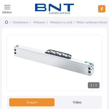
MENIU
/
Desfumare
/
Motoare
/
Motoare cu lanț
/
Motor actionare feres
1
/
1
Imagini
Video