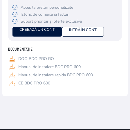
Acces la prețuri personalizate
Istoric de comenzi și facturi
Suport prioritar și oferte exclusive
CREEAZĂ UN CONT
INTRĂ ÎN CONT
DOCUMENTAȚIE
DOC-BDC-PRO RO
Manual de instalare BDC PRO 600
Manual de instalare rapida BDC PRO 600
CE BDC PRO 600