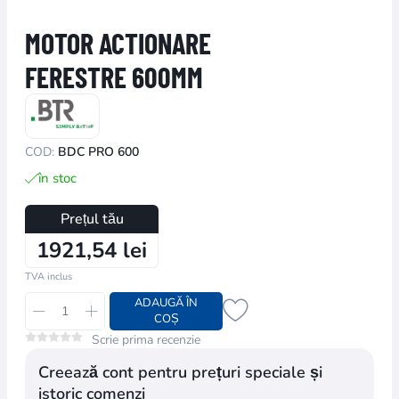
MOTOR ACTIONARE
FERESTRE 600MM
COD:
BDC PRO 600
în stoc
Prețul tău
1921,54 lei
TVA inclus
ADAUGĂ ÎN
COȘ
Scrie prima recenzie
Creează cont pentru prețuri speciale și
istoric comenzi