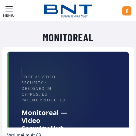
MENIU
MONITOREAL
EDGE AI VIDEO
SECURITY ·
DESIGNED IN
CYPRUS, EU ·
PATENT PROTECTED
Monitoreal —
Video
Security Hub
Vezi mai mult