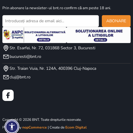
uri pentru integrarea cu sisteme de alarmă și smart plug-
Prin abonare la newsleter-ul bnt.ro confirm că am peste 18 ani.
uri pentru automatizare — un ecosistem complet de
securitate proactivă.
ABONARE
Str. Esarfei, Nr. 72, 031868 Sector 3, Bucuresti
bucuresti@bnt.ro
Str. Traian Vuia, Nr. 124A, 400396 Cluj-Napoca
cluj@bnt.ro
SPARTAN I · UP TO 20 CAMERAS
Monitoreal Spartan I
Hub Edge AI pentru până la 20 camere
Copyright © 2026 BNT. Toate drepturile rezervate.
(8MP fiecare) — 1/2/4TB stocare, 24+
tipuri obiecte, reguli de detecție
Powered by
nopCommerce
| Create de
Ecom Digital