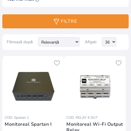
cu Edge AI
pentru Orice
Rețea CCTV
FILTRE
Transformă
camerele existente
într-un ecosistem
Filtrează după
Afişati
de securitate
proactiv — detecție
AI a 24+ obiecte,
zero cloud, 100%
confidențialitate,
achiziție unică.
Spartan I & II
Titan Hub
COD: Spartan 1
COD: RELAY 4 OUT
24+ Obiecte
Monitoreal Spartan I
Monitoreal Wi-Fi Output
Relay