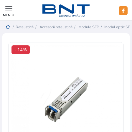
MENIU
/
Rețelistică
/
Accesorii rețelistică
/
Module SFP
/
Modul optic SF
- 14%