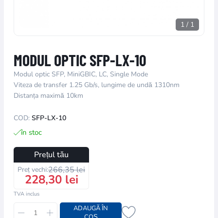
1
/
1
MODUL OPTIC SFP-LX-10
Modul optic SFP, MiniGBIC, LC, Single Mode
Viteza de transfer 1.25 Gb/s, lungime de undă 1310nm
Distanța maximă 10km
COD:
SFP-LX-10
în stoc
Prețul tău
266,35 lei
Preț vechi:
228,30 lei
TVA inclus
ADAUGĂ ÎN
COȘ