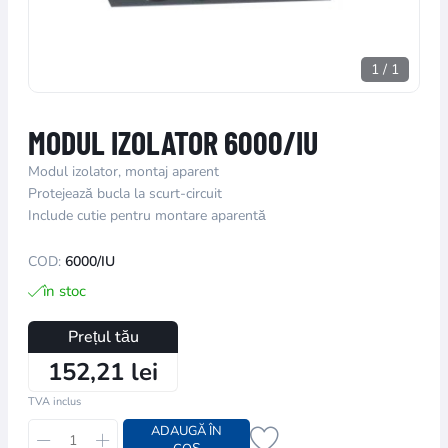
1
/
1
MODUL IZOLATOR 6000/IU
Modul izolator, montaj aparent
Protejează bucla la scurt-circuit
Include cutie pentru montare aparentă
COD:
6000/IU
în stoc
Prețul tău
152,21 lei
TVA inclus
ADAUGĂ ÎN