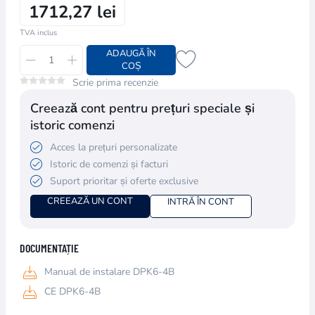
1712,27 lei
TVA inclus
ADAUGĂ ÎN
COȘ
Scrie prima recenzie
Creează cont pentru prețuri speciale și
istoric comenzi
Acces la prețuri personalizate
Istoric de comenzi și facturi
Suport prioritar și oferte exclusive
CREEAZĂ UN CONT
INTRĂ ÎN CONT
DOCUMENTAȚIE
Manual de instalare DPK6-4B
CE DPK6-4B