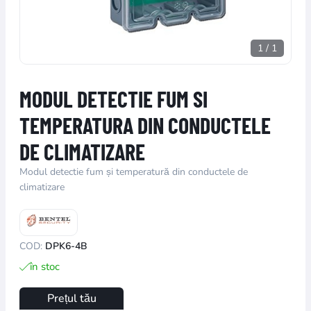
1
/
1
MODUL DETECTIE FUM SI
TEMPERATURA DIN CONDUCTELE
DE CLIMATIZARE
Modul detectie fum și temperatură din conductele de
climatizare
COD:
DPK6-4B
în stoc
Prețul tău