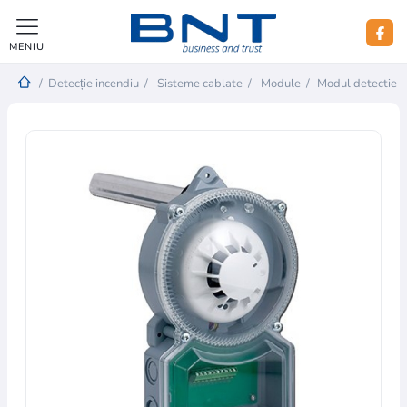
MENIU
/
Detecție incendiu
/
Sisteme cablate
/
Module
/
Modul detectie f