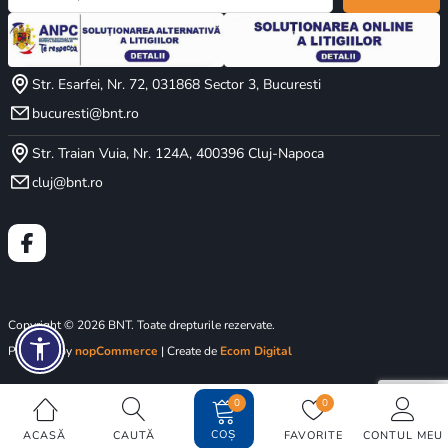
Str. Esarfei, Nr. 72, 031868 Sector 3, Bucuresti
bucuresti@bnt.ro
Str. Traian Vuia, Nr. 124A, 400396 Cluj-Napoca
cluj@bnt.ro
Copyright © 2026 BNT. Toate drepturile rezervate.
Powered by
nopCommerce
| Create de
Ecom Digital
0
0
COȘ
ACASĂ
CAUTĂ
FAVORITE
CONTUL MEU