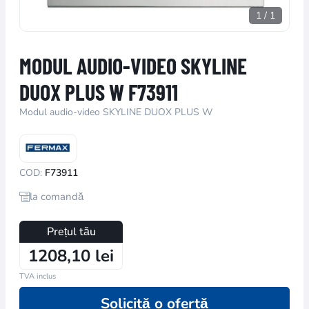
1
/
1
MODUL AUDIO-VIDEO SKYLINE
DUOX PLUS W F73911
Modul audio-video SKYLINE DUOX PLUS W
COD:
F73911
la comandă
Prețul tău
1208,10 lei
TVA inclus
Solicită o ofertă