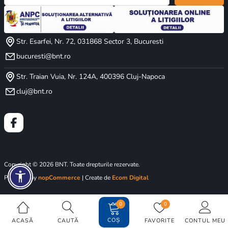
Str. Esarfei, Nr. 72, 031868 Sector 3, Bucuresti
bucuresti@bnt.ro
Str. Traian Vuia, Nr. 124A, 400396 Cluj-Napoca
cluj@bnt.ro
Copyright © 2026 BNT. Toate drepturile rezervate.
Powered by
nopCommerce
| Create de
Ecom Digital
0
0
COȘ
ACASĂ
CAUTĂ
FAVORITE
CONTUL MEU