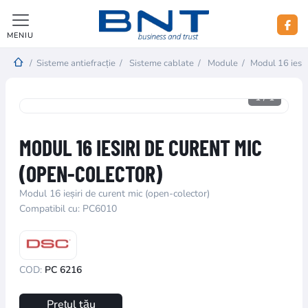
MENIU
/
Sisteme antiefracție
/
Sisteme cablate
/
Module
/
Modul 16 iesir
1
/
1
MODUL 16 IESIRI DE CURENT MIC
(OPEN-COLECTOR)
Modul 16 ieșiri de curent mic (open-colector)
Compatibil cu: PC6010
COD:
PC 6216
Prețul tău