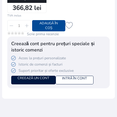
366,82 lei
TVA inclus
ADAUGĂ ÎN
COȘ
Scrie prima recenzie
Creează cont pentru prețuri speciale și
istoric comenzi
Acces la prețuri personalizate
Istoric de comenzi și facturi
Suport prioritar și oferte exclusive
CREEAZĂ UN CONT
INTRĂ ÎN CONT