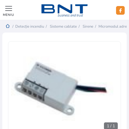
MENIU
/
Detecție incendiu
/
Sisteme cablate
/
Sirene
/
Micromodul adresab
1
/
1