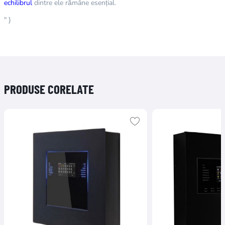
echilibrul
dintre ele rămâne esențial.
" }
PRODUSE CORELATE