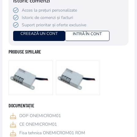
istoric comenzi
Acces la prețuri personalizate
Istoric de comenzi și facturi
Suport prioritar și oferte exclusive
CREEAZĂ UN CONT
INTRĂ ÎN CONT
PRODUSE SIMILARE
DOCUMENTAȚIE
DOP ONEMICROM01
CE ONEMICROM01
Fisa tehnica ONEMICROM01 ROM