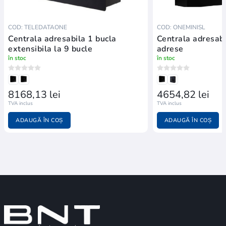
COD: TELEDATAONE
COD: ONEMINISL
Centrala adresabila 1 bucla
Centrala adresabi
extensibila la 9 bucle
adrese
în stoc
în stoc
8168,13 lei
4654,82 lei
TVA inclus
TVA inclus
ADAUGĂ ÎN COȘ
ADAUGĂ ÎN COȘ