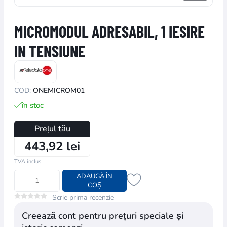
MICROMODUL ADRESABIL, 1 IESIRE
IN TENSIUNE
COD:
ONEMICROM01
în stoc
Prețul tău
443,92 lei
TVA inclus
ADAUGĂ ÎN
COȘ
Scrie prima recenzie
Creează cont pentru prețuri speciale și