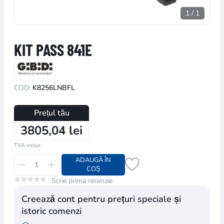
1
/
1
KIT PASS 841E
COD:
K8256LNBFL
Prețul tău
3805,04 lei
TVA inclus
ADAUGĂ ÎN
COȘ
Scrie prima recenzie
Creează cont pentru prețuri speciale și
istoric comenzi