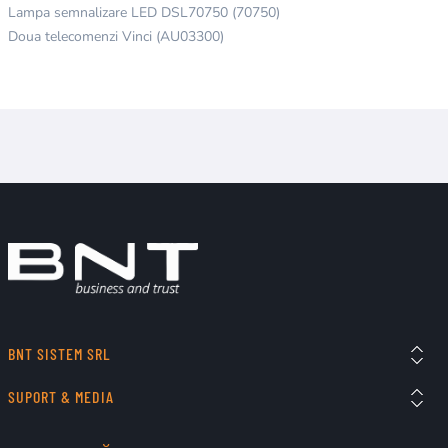
Lampa semnalizare LED DSL70750 (70750)
Doua telecomenzi Vinci (AU03300)
BNT SISTEM SRL
SUPORT & MEDIA