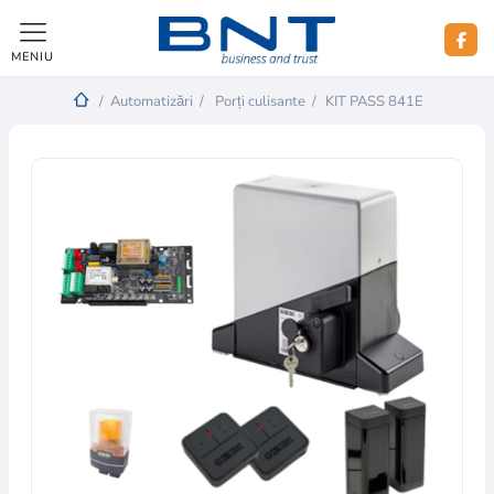
MENIU
/
Automatizări
/
Porți culisante
/
KIT PASS 841E