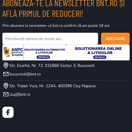
ABONEAZĂ-TE LA NEWSLETTER BNT.RO ȘI
AFLĂ PRIMUL DE REDUCERI!
Prin abonare la newsleter-ul bnt.ro confirm că am peste 18 ani.
ABONARE
Str. Esarfei, Nr. 72, 031868 Sector 3, Bucuresti
bucuresti@bnt.ro
Str. Traian Vuia, Nr. 124A, 400396 Cluj-Napoca
cluj@bnt.ro