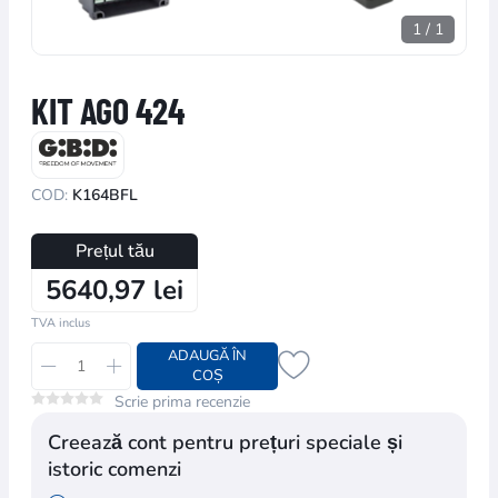
1
/
1
KIT AGO 424
COD:
K164BFL
Prețul tău
5640,97 lei
TVA inclus
ADAUGĂ ÎN
COȘ
Scrie prima recenzie
Creează cont pentru prețuri speciale și
istoric comenzi