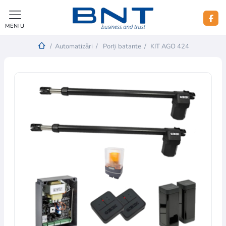
MENIU
/
Automatizări
/
Porți batante
/
KIT AGO 424