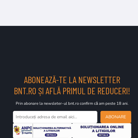
ABONEAZĂ-TE LA NEWSLETTER
BNT.RO ȘI AFLĂ PRIMUL DE REDUCERI!
Prin abonare la newsleter-ul bnt.ro confirm că am peste 18 ani.
ABONARE