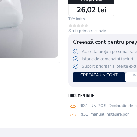
26,02 lei
TVA inclus
Scrie prima recenzie
Creează cont pentru prețu
Acces la prețuri personalizate
Istoric de comenzi și facturi
Suport prioritar și oferte exc
CREEAZĂ UN CONT
I
DOCUMENTAȚIE
RI31_UNIPOS_Declaratie de p
RI31_manual instalare.pdf