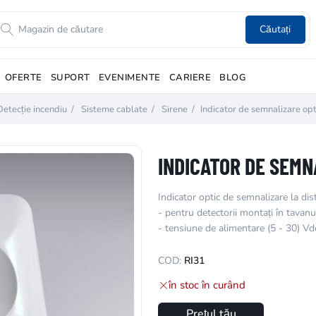
Căutați
OFERTE
SUPORT
EVENIMENTE
CARIERE
BLOG
Detecție incendiu
/
Sisteme cablate
/
Sirene
/
Indicator de semnalizare opt
INDICATOR DE SEMN
Indicator optic de semnalizare la dis
- pentru detectorii montați în tavanu
- tensiune de alimentare (5 - 30) Vd
COD:
RI31
în stoc în curând
Prețul tău