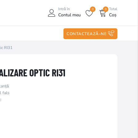
Intră în
Total
0
0
Contul meu
Coș
CONTACTEAZĂ-NE
ic RI31
ALIZARE OPTIC RI31
tanță
l fals
c