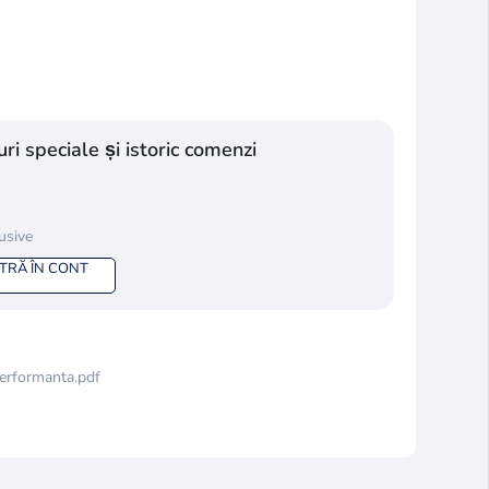
ri speciale și istoric comenzi
lusive
NTRĂ ÎN CONT
erformanta.pdf