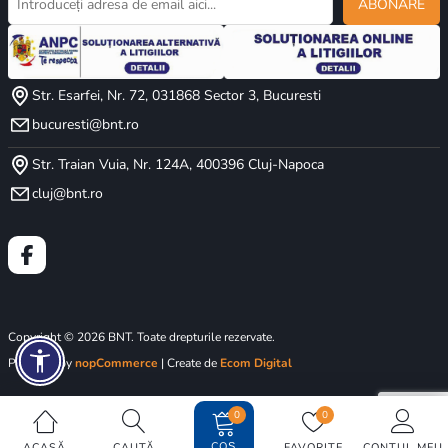
ABONARE
Str. Esarfei, Nr. 72, 031868 Sector 3, Bucuresti
bucuresti@bnt.ro
Str. Traian Vuia, Nr. 124A, 400396 Cluj-Napoca
cluj@bnt.ro
Copyright © 2026 BNT. Toate drepturile rezervate.
Powered by
nopCommerce
| Create de
Ecom Digital
0
0
COȘ
ACASĂ
CAUTĂ
FAVORITE
CONTUL MEU