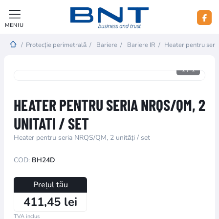
MENIU
/
Protecție perimetrală
/
Bariere
/
Bariere IR
/
Heater pentru seri
1
/
1
HEATER PENTRU SERIA NRQS/QM, 2
UNITATI / SET
Heater pentru seria NRQS/QM, 2 unități / set
COD:
BH24D
Prețul tău
411,45 lei
TVA inclus