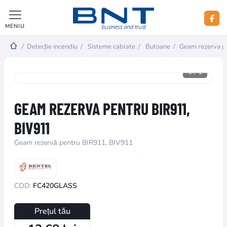
MENIU
/
Detecție incendiu
/
Sisteme cablate
/
Butoane
/
Geam rezerva p
1
/
1
GEAM REZERVA PENTRU BIR911,
BIV911
Geam rezervă pentru BIR911, BIV911
COD:
FC420GLASS
Prețul tău