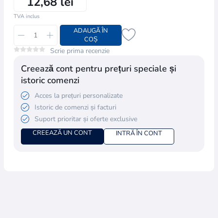
12,68 lei
TVA inclus
ADAUGĂ ÎN
COȘ
Scrie prima recenzie
Creează cont pentru prețuri speciale și
istoric comenzi
Acces la prețuri personalizate
Istoric de comenzi și facturi
Suport prioritar și oferte exclusive
CREEAZĂ UN CONT
INTRĂ ÎN CONT