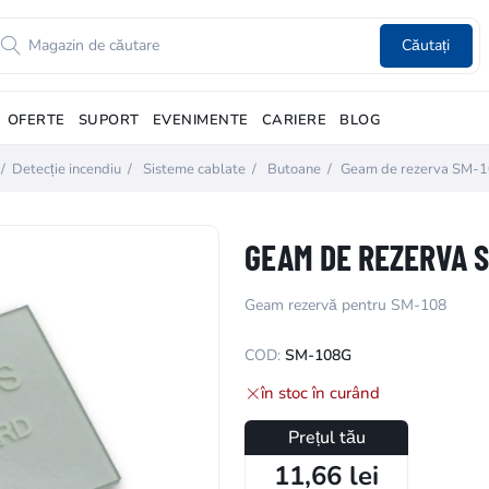
Căutați
OFERTE
SUPORT
EVENIMENTE
CARIERE
BLOG
/
Detecție incendiu
/
Sisteme cablate
/
Butoane
/
Geam de rezerva SM-
GEAM DE REZERVA 
Geam rezervă pentru SM-108
COD:
SM-108G
în stoc în curând
Prețul tău
11,66 lei