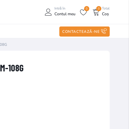
Intră în
Total
0
0
Contul meu
Coș
CONTACTEAZĂ-NE
108G
SM-108G