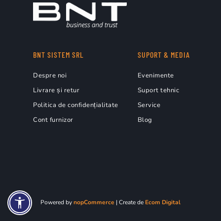
BNT SISTEM SRL
SUPORT & MEDIA
Despre noi
Evenimente
Livrare și retur
Suport tehnic
Politica de confidențialitate
Service
Cont furnizor
Blog
Powered by
nopCommerce
| Create de
Ecom Digital