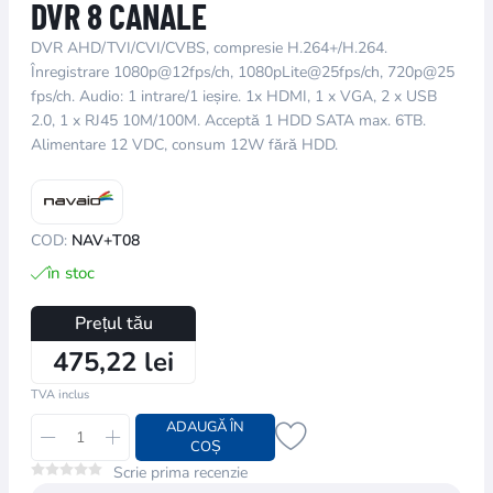
DVR 8 CANALE
DVR AHD/TVI/CVI/CVBS, compresie H.264+/H.264.
Înregistrare 1080p@12fps/ch, 1080pLite@25fps/ch, 720p@25
fps/ch. Audio: 1 intrare/1 ieșire. 1x HDMI, 1 x VGA, 2 x USB
2.0, 1 x RJ45 10M/100M. Acceptă 1 HDD SATA max. 6TB.
Alimentare 12 VDC, consum 12W fără HDD.
COD:
NAV+T08
în stoc
Prețul tău
475,22 lei
TVA inclus
ADAUGĂ ÎN
COȘ
Scrie prima recenzie