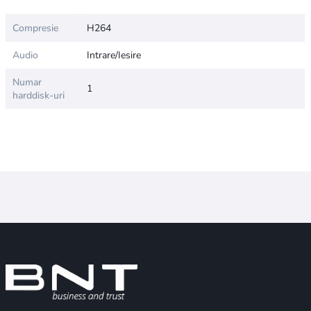
Compresie
H264
Audio
Intrare/Iesire
Numar
1
harddisk-uri