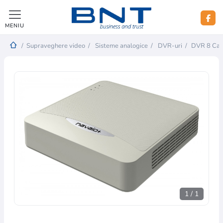
MENIU
/
Supraveghere video
/
Sisteme analogice
/
DVR-uri
/
DVR 8 Can
1
/
1