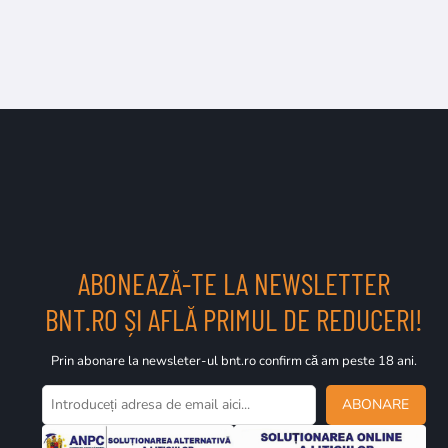
ABONEAZĂ-TE LA NEWSLETTER
BNT.RO ȘI AFLĂ PRIMUL DE REDUCERI!
Prin abonare la newsleter-ul bnt.ro confirm că am peste 18 ani.
ABONARE