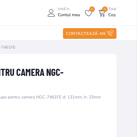
Intră în
Total
0
0
Contul meu
Coș
CONTACTEAZĂ-NE
C-7461FE
NTRU CAMERA NGC-
setupe pentru camera NGC-7461FE d: 131mm, h: 33mm