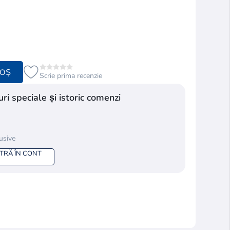
COȘ
Scrie prima recenzie
ri speciale și istoric comenzi
lusive
NTRĂ ÎN CONT