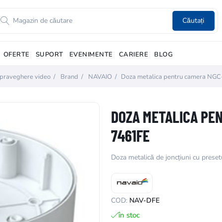
Căutați
OFERTE
SUPORT
EVENIMENTE
CARIERE
BLOG
praveghere video
/
Brand
/
NAVAIO
/
Doza metalica pentru camera NG
DOZA METALICA PE
7461FE
Doza metalică de joncțiuni cu pre
COD:
NAV-DFE
în stoc