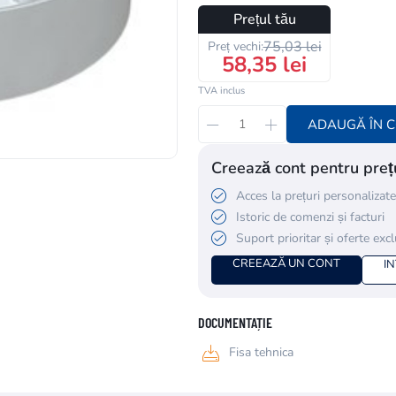
Prețul tău
75,03 lei
Preț vechi:
58,35 lei
TVA inclus
ADAUGĂ ÎN 
Creează cont pentru prețu
Acces la prețuri personalizate
Istoric de comenzi și facturi
Suport prioritar și oferte exc
CREEAZĂ UN CONT
I
DOCUMENTAȚIE
Fisa tehnica