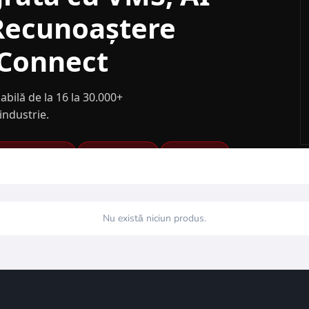
 Recunoaștere
tConnect
abilă de la 16 la 30.000+
industrie.
cial Recognition
SmartConnect
Cloud Tools
Nu există niciun produs.
 o soluție de securitate integrată enterprise-grade, c
, cibersecuritate, arhitectură scalabilă și integrare c
4,5 milioane+ licențe vândute
și prezență în
140+ de
treacă de la setup-uri depășite la o platformă modernă