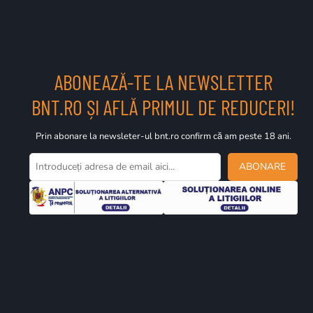
adevărat scalabilă.
ABONEAZĂ-TE LA NEWSLETTER
140+
12.000+
BNT.RO ȘI AFLĂ PRIMUL DE REDUCERI!
al
Țări active
Dispozitive integrate
Pr
Prin abonare la newsleter-ul bnt.ro confirm că am peste 18 ani.
ABONARE
Soluțiile Digifort
tegrate în platforma unificată Digifort ISMS — de la VMS și analytic
recunoaștere facială, cloud și management centralizat.