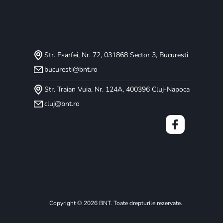
Str. Esarfei, Nr. 72, 031868 Sector 3, Bucuresti
400+
30.000+
bucuresti@bnt.ro
oducători compatibili
Camere / instalație
Str. Traian Vuia, Nr. 124A, 400396 Cluj-Napoca
cluj@bnt.ro
s AI, la LPR,
Copyright © 2026 BNT. Toate drepturile rezervate.