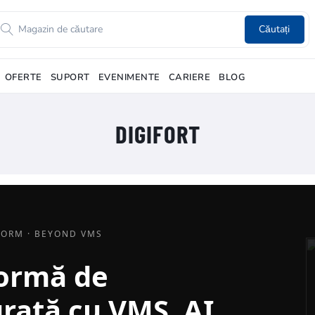
Căutați
OFERTE
SUPORT
EVENIMENTE
CARIERE
BLOG
DIGIFORT
FORM · BEYOND VMS
formă de
grată cu VMS, AI