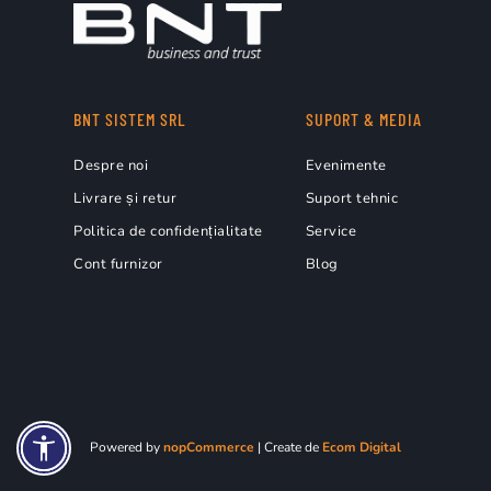
BNT SISTEM SRL
SUPORT & MEDIA
28.000+
4,5M+
Despre noi
Evenimente
Clienți în toată lumea
Licențe vândute glob
Livrare și retur
Suport tehnic
Politica de confidențialitate
Service
Cont furnizor
Blog
12 module in
Powered by
nopCommerce
| Create de
Ecom Digital