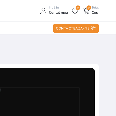
Intră în
Total
0
0
Contul meu
Coș
CONTACTEAZĂ-NE