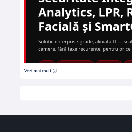
Analytics, LPR,
Facială și Smar
Soluție enterprise-grade, aliniată IT — scal
camere, fără taxe recurente, pentru orice 
VMS
Neural Analytics
LPR/ANPR
Fa
Vezi mai mult
Digifort
este astăzi
cu servere proprii
Cu
28.000+ clienți
,
organizațiile să 