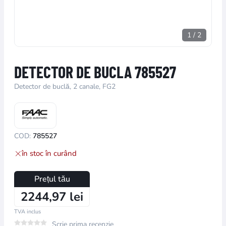
1
/
2
DETECTOR DE BUCLA 785527
Detector de buclă, 2 canale, FG2
COD:
785527
în stoc în curând
Prețul tău
2244,97 lei
TVA inclus
Scrie prima recenzie