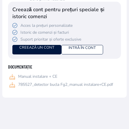
Creează cont pentru prețuri speciale și
istoric comenzi
Acces la prețuri personalizate
Istoric de comenzi și facturi
Suport prioritar și oferte exclusive
CREEAZĂ UN CONT
INTRĂ ÎN CONT
DOCUMENTAȚIE
Manual instalare + CE
785527_detector bucla Fg2_manual instalare+CE.pdf