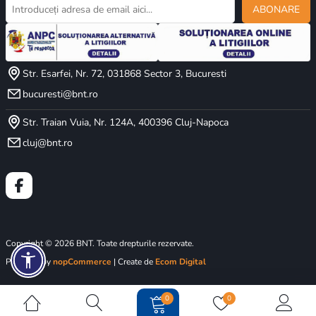
ABONARE
Str. Esarfei, Nr. 72, 031868 Sector 3, Bucuresti
bucuresti@bnt.ro
Str. Traian Vuia, Nr. 124A, 400396 Cluj-Napoca
cluj@bnt.ro
Copyright © 2026 BNT. Toate drepturile rezervate.
Powered by
nopCommerce
| Create de
Ecom Digital
0
0