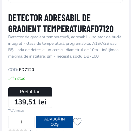
DETECTOR ADRESABIL DE
GRADIENT TEMPERATURAFD7120
Detector de gradient temperatură, adresabil - izolator de buclă
integrat - clasa de temperatură programabilă: A1S/A2S sau
BȘ - aria de detecție: un cerc cu diametrul de 10m - înălțimea
maximă de instalare: 8m - necesită soclu DB7100
COD:
FD7120
în stoc
Prețul tău
139,51 lei
TVA inclus
ADAUGĂ ÎN
COȘ