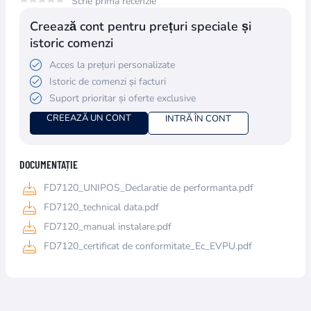
Scrie prima recenzie
Creează cont pentru prețuri speciale și
istoric comenzi
Acces la prețuri personalizate
Istoric de comenzi și facturi
Suport prioritar și oferte exclusive
CREEAZĂ UN CONT
INTRĂ ÎN CONT
DOCUMENTAȚIE
FD7120_UNIPOS_Declaratie de performanta.pdf
FD7120_technical data.pdf
FD7120_manual instalare.pdf
FD7120_certificat de conformitate_Ec_EVPU.pdf