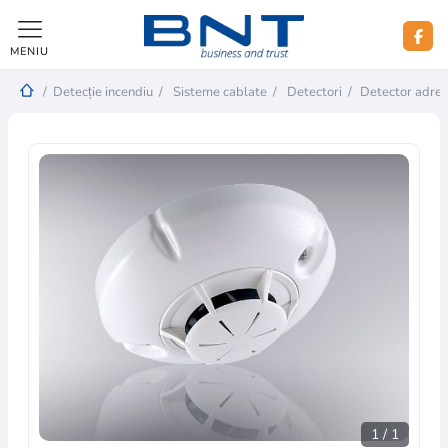
MENIU
/
Detecție incendiu
/
Sisteme cablate
/
Detectori
/
Detector adre
1
/
1