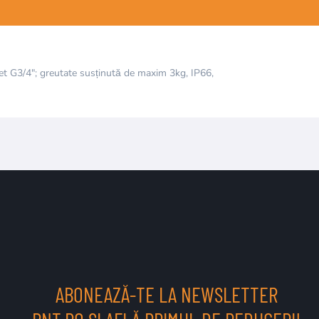
et G3/4"; greutate susținută de maxim 3kg, IP66,
ABONEAZĂ-TE LA NEWSLETTER