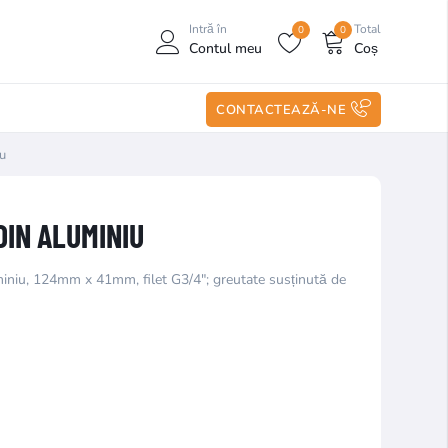
Intră în
Total
0
0
Contul meu
Coș
CONTACTEAZĂ-NE
iu
DIN ALUMINIU
uminiu, 124mm x 41mm, filet G3/4"; greutate susținută de