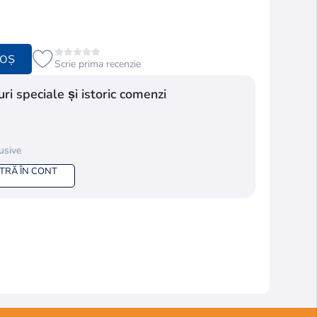
COȘ
Scrie prima recenzie
ri speciale și istoric comenzi
lusive
NTRĂ ÎN CONT