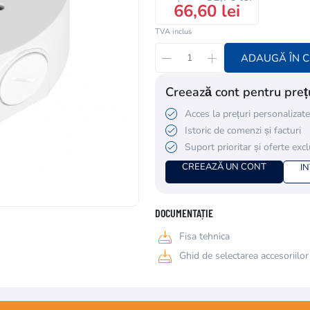
66,60 lei
TVA inclus
ADAUGĂ ÎN 
Creează cont pentru prețu
Acces la prețuri personalizate
Istoric de comenzi și facturi
Suport prioritar și oferte exc
CREEAZĂ UN CONT
I
DOCUMENTAȚIE
Fisa tehnica
Ghid de selectarea accesoriilor