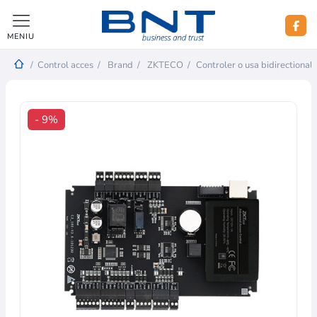
MENIU
/
Control acces
/
Brand
/
ZKTECO
/
Controler o usa bidirectionala
- 9%