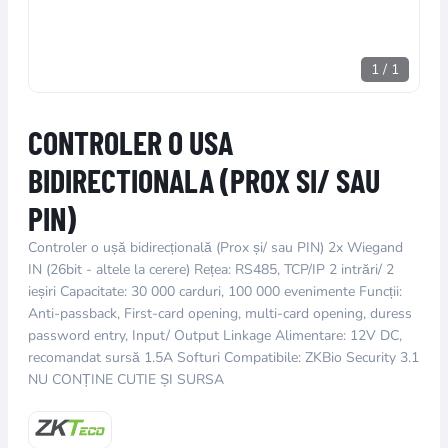
1
/
1
CONTROLER O USA
BIDIRECTIONALA (PROX SI/ SAU
PIN)
Controler o ușă bidirecțională (Prox și/ sau PIN) 2x Wiegand
IN (26bit - altele la cerere) Rețea: RS485, TCP/IP 2 intrări/ 2
ieșiri Capacitate: 30 000 carduri, 100 000 evenimente Funcții:
Anti-passback, First-card opening, multi-card opening, duress
password entry, Input/ Output Linkage Alimentare: 12V DC,
recomandat sursă 1.5A Softuri Compatibile: ZKBio Security 3.1
NU CONȚINE CUTIE ȘI SURSA