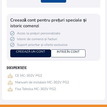
Creează cont pentru prețuri speciale și
istoric comenzi
Acces la prețuri personalizate
Istoric de comenzi și facturi
Suport prioritar și oferte exclusive
CREEAZĂ UN CONT
INTRĂ ÎN CONT
DOCUMENTAȚIE
CE MC-302V PG2
Manuam de instalare MC-302V PG2
Fisa Tehnica MC-302V PG2