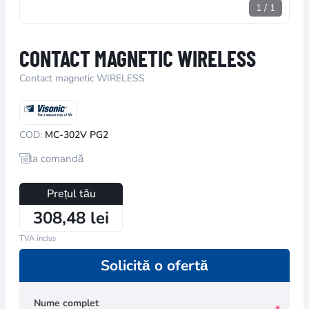
1
/
1
CONTACT MAGNETIC WIRELESS
Contact magnetic WIRELESS
COD:
MC-302V PG2
la comandă
Prețul tău
308,48 lei
TVA inclus
Solicită o ofertă
Nume complet