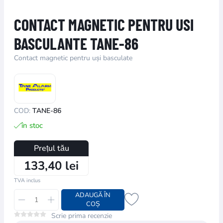
CONTACT MAGNETIC PENTRU USI
BASCULANTE TANE-86
Contact magnetic pentru uși basculate
COD:
TANE-86
în stoc
Prețul tău
133,40 lei
TVA inclus
ADAUGĂ ÎN
COȘ
Scrie prima recenzie