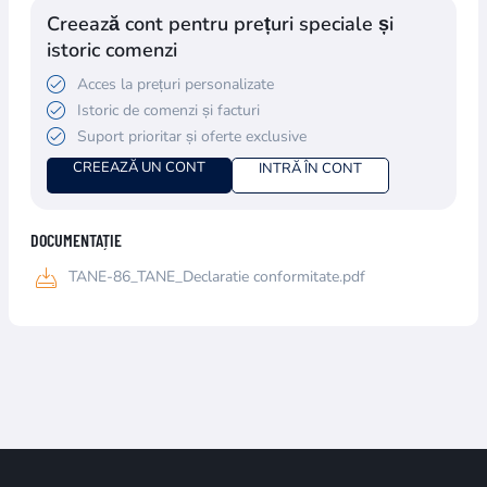
Creează cont pentru prețuri speciale și
istoric comenzi
Acces la prețuri personalizate
Istoric de comenzi și facturi
Suport prioritar și oferte exclusive
CREEAZĂ UN CONT
INTRĂ ÎN CONT
DOCUMENTAȚIE
TANE-86_TANE_Declaratie conformitate.pdf