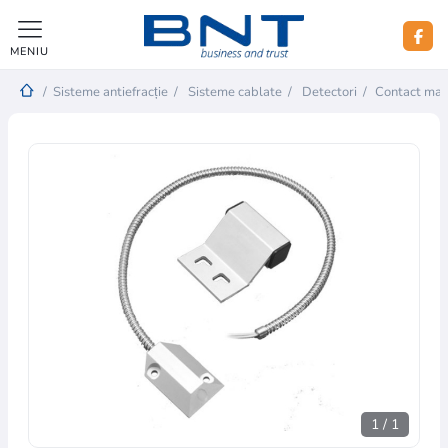
MENIU
/
Sisteme antiefracție
/
Sisteme cablate
/
Detectori
/
Contact mag
1
/
1