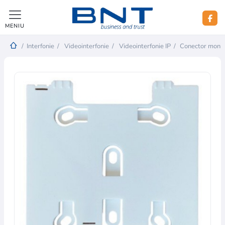
MENIU
/
Interfonie
/
Videointerfonie
/
Videointerfonie IP
/
Conector moni