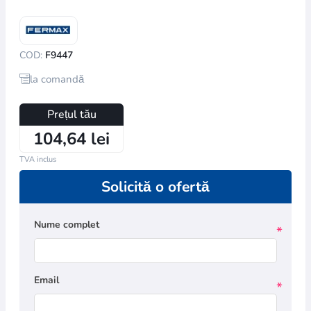
COD:
F9447
la comandă
Prețul tău
104,64 lei
TVA inclus
Solicită o ofertă
Nume complet
*
Email
*