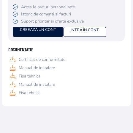
Acces la prețuri personalizate
Istoric de comenzi și facturi
Suport prioritar și oferte exclusive
CREEAZĂ UN CONT
INTRĂ ÎN CONT
DOCUMENTAȚIE
Certificat de conformitate
Manual de instalare
Fisa tehnica
Manual de instalare
Fisa tehnica