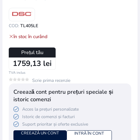
COD:
TL405LE
în stoc în curând
Prețul tău
1759,13 lei
TVA inclus
Scrie prima recenzie
Creează cont pentru prețuri speciale și
istoric comenzi
Acces la prețuri personalizate
Istoric de comenzi și facturi
Suport prioritar și oferte exclusive
CREEAZĂ UN CONT
INTRĂ ÎN CONT