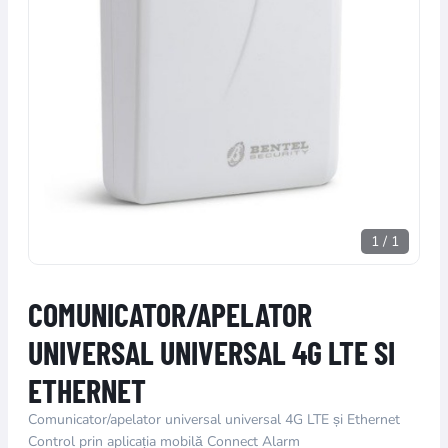
1
/
1
COMUNICATOR/APELATOR
UNIVERSAL UNIVERSAL 4G LTE SI
ETHERNET
Comunicator/apelator universal universal 4G LTE și Ethernet
Control prin aplicația mobilă Connect Alarm