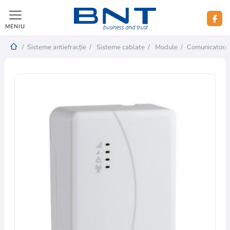
MENIU
/
Sisteme antiefracție
/
Sisteme cablate
/
Module
/
Comunicator/ap