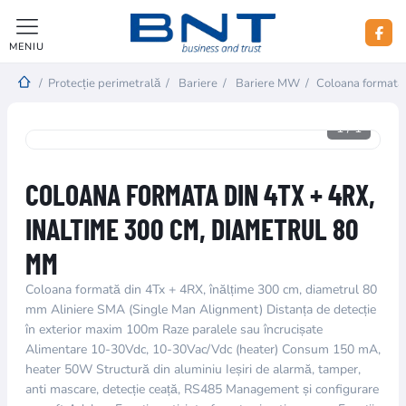
MENIU
/
Protecție perimetrală
/
Bariere
/
Bariere MW
/
Coloana formata 
1
/
1
COLOANA FORMATA DIN 4TX + 4RX,
INALTIME 300 CM, DIAMETRUL 80
MM
Coloana formată din 4Tx + 4RX, înălțime 300 cm, diametrul 80
mm Aliniere SMA (Single Man Alignment) Distanța de detecție
în exterior maxim 100m Raze paralele sau încrucișate
Alimentare 10-30Vdc, 10-30Vac/Vdc (heater) Consum 150 mA,
heater 50W Structură din aluminiu Ieșiri de alarmă, tamper,
anti mascare, detecție ceață, RS485 Management și configurare