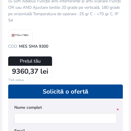
cu soft Adebus Funcție anti-interferențe și anti-scanare Funcții
OR sau AND Ajustare lentile 20 grade pe verticală, 180 grade
pe orizontală Temperatura de operare -25 gr C - +70 gr C, IP
54
COD:
MES SMA 9300
Prețul tău
9360,37 lei
TVA inclus
Solicită o ofertă
Nume complet
*
Email