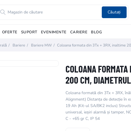
Căutați
OFERTE
SUPORT
EVENIMENTE
CARIERE
BLOG
rală
/
Bariere
/
Bariere MW
/
Coloana formata din 3Tx + 3RX, inaltime 
COLOANA FORMATA D
200 CM, DIAMETRUL
Coloana formată din 3Tx + 3RX, în
Alignment) Distanța de detecție în e
19 Ah (Kit-ul SA/BK2 inclus) Structu
universal, ieșiri alarmă și tamper,
C - +65 gr C, IP 54