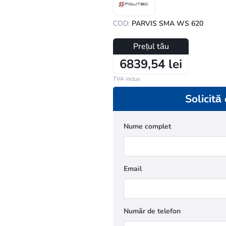
COD:
PARVIS SMA WS 620
Prețul tău
6839,54 lei
TVA inclus
Solicită
Nume complet
Email
Număr de telefon