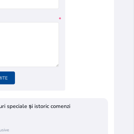
*
MITE
ri speciale și istoric comenzi
lusive