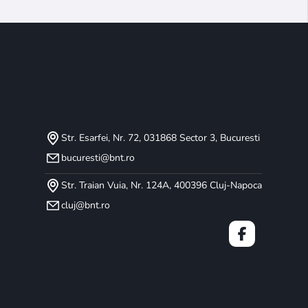
Str. Esarfei, Nr. 72, 031868 Sector 3, Bucuresti
bucuresti@bnt.ro
Str. Traian Vuia, Nr. 124A, 400396 Cluj-Napoca
cluj@bnt.ro