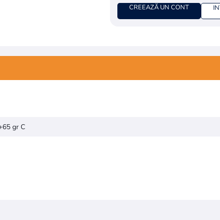
CREEAZĂ UN CONT
I
ibutului
 +65 gr C