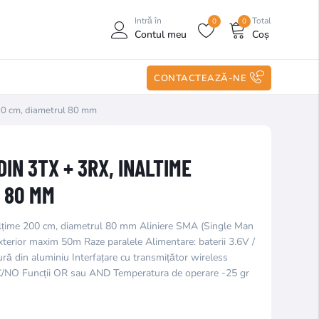
Intră în
Total
0
0
Contul meu
Coș
CONTACTEAZĂ-NE
200 cm, diametrul 80 mm
IN 3TX + 3RX, INALTIME
 80 MM
ălțime 200 cm, diametrul 80 mm Aliniere SMA (Single Man
xterior maxim 50m Raze paralele Alimentare: baterii 3.6V /
ră din aluminiu Interfațare cu transmițător wireless
 NC/NO Funcții OR sau AND Temperatura de operare -25 gr