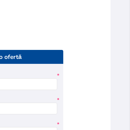
 o ofertă
*
*
*