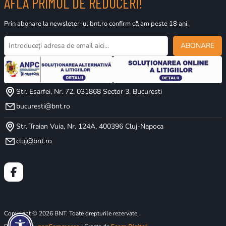
AFLĂ PRIMUL DE REDUCERI!
Prin abonare la newsleter-ul bnt.ro confirm că am peste 18 ani.
ABONARE
Str. Esarfei, Nr. 72, 031868 Sector 3, Bucuresti
bucuresti@bnt.ro
Str. Traian Vuia, Nr. 124A, 400396 Cluj-Napoca
cluj@bnt.ro
Copyright © 2026 BNT. Toate drepturile rezervate.