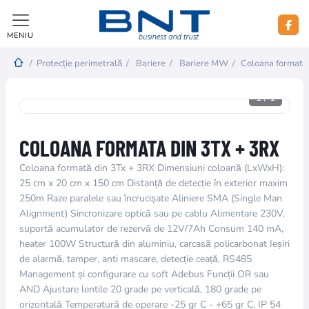
MENIU
/
Protecție perimetrală
/
Bariere
/
Bariere MW
/
Coloana formata
1
/
1
COLOANA FORMATA DIN 3TX + 3RX
Coloana formată din 3Tx + 3RX Dimensiuni coloană (LxWxH):
25 cm x 20 cm x 150 cm Distanță de detecție în exterior maxim
250m Raze paralele sau încrucișate Aliniere SMA (Single Man
Alignment) Sincronizare optică sau pe cablu Alimentare 230V,
suportă acumulator de rezervă de 12V/7Ah Consum 140 mA,
heater 100W Structură din aluminiu, carcasă policarbonat Ieșiri
de alarmă, tamper, anti mascare, detecție ceață, RS485
Management și configurare cu soft Adebus Funcții OR sau
AND Ajustare lentile 20 grade pe verticală, 180 grade pe
orizontală Temperatură de operare -25 gr C - +65 gr C, IP 54